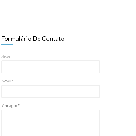
Formulário De Contato
Nome
E-mail
*
Mensagem
*