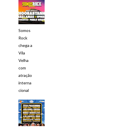
Somos
Rock
chega a
Vila
Velha
com
atração
interna
cional