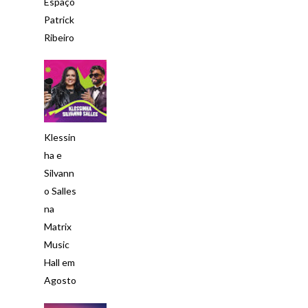
Espaço
Patrick
Ribeiro
Klessin
ha e
Silvann
o Salles
na
Matrix
Music
Hall em
Agosto