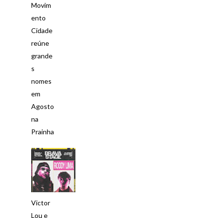
Movim
ento
Cidade
reúne
grande
s
nomes
em
Agosto
na
Prainha
Victor
Lou e