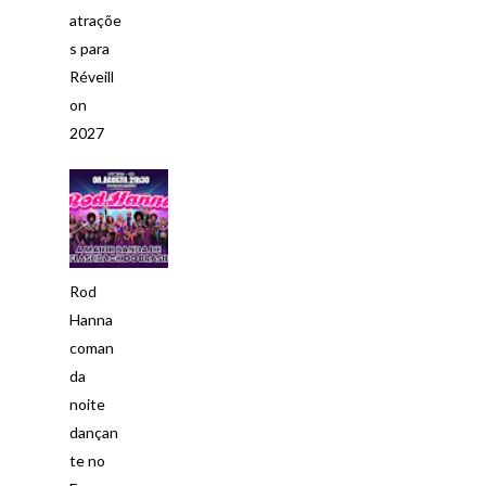
atraçõe
s para
Réveill
on
2027
Rod
Hanna
coman
da
noite
dançan
te no