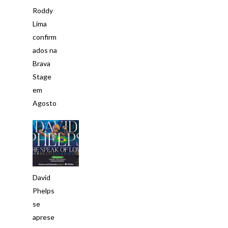
Roddy
Lima
confirm
ados na
Brava
Stage
em
Agosto
David
Phelps
se
aprese