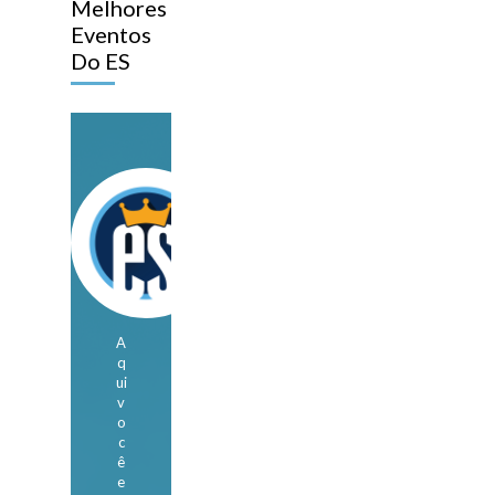
Melhores
Eventos
Do ES
A
q
ui
v
o
c
ê
e