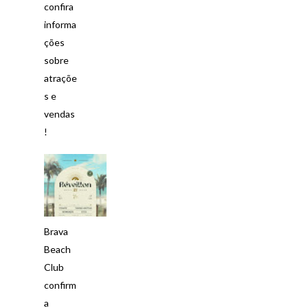
confira
informa
ções
sobre
atraçõe
s e
vendas
!
Brava
Beach
Club
confirm
a