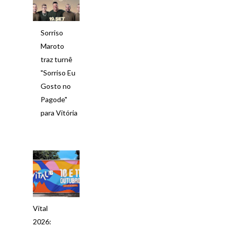
Sorriso
Maroto
traz turnê
"Sorriso Eu
Gosto no
Pagode"
para Vitória
Vital
2026: