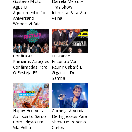
Gustavo Mioto
Daniela Mercuty
Agita O
Traz Show
Aquecimento Do
Intimista Para Vila
Aniversário
Velha
Wood's Vitória
Confira As
O Grande
Primeiras Atrações
Encontro Vai
Confirmadas Para
Reunir Cabaré E
O Festeja ES
Gigantes Do
Samba
Happy Holi Volta
Começa A Venda
Ao Espírito Santo
De Ingressos Para
Com Edição Em
Show De Roberto
Vila Velha
Carlos