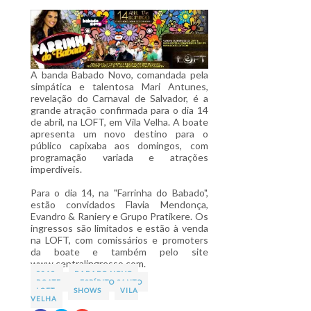
A banda Babado Novo, comandada pela
simpática e talentosa Mari Antunes,
revelação do Carnaval de Salvador, é a
grande atração confirmada para o dia 14
de abril, na LOFT, em Vila Velha. A boate
apresenta um novo destino para o
público capixaba aos domingos, com
programação variada e atrações
imperdíveis.
Para o dia 14, na "Farrinha do Babado",
estão convidados Flavia Mendonça,
Evandro & Raniery e Grupo Pratikere. Os
ingressos são limitados e estão à venda
na LOFT, com comissários e promoters
da boate e também pelo site
www.centralingresso.com.
2013
BABADO NOVO
BOATE
ESPÍRITO SANTO
LOFT
SHOWS
VILA
VELHA