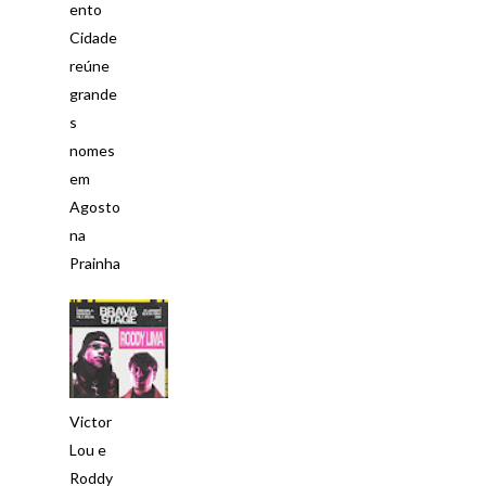
ento
Cidade
reúne
grande
s
nomes
em
Agosto
na
Prainha
Victor
Lou e
Roddy