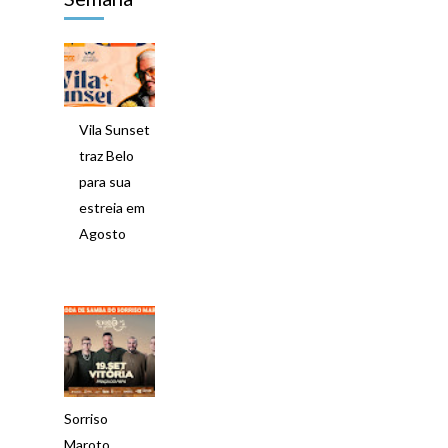
Vila Sunset
traz Belo
para sua
estreia em
Agosto
Sorriso
Maroto