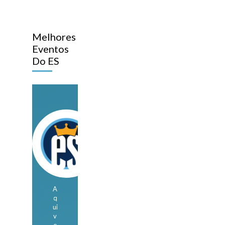
Melhores
Eventos
Do ES
A
q
ui
v
o