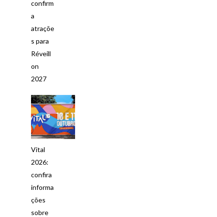
confirm
a
atraçõe
s para
Réveill
on
2027
Vital
2026:
confira
informa
ções
sobre