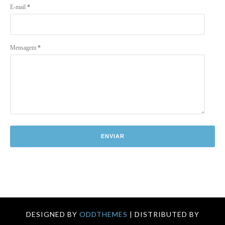
E-mail
*
Mensagem
*
DESIGNED BY
ODDTHEMES
| DISTRIBUTED BY