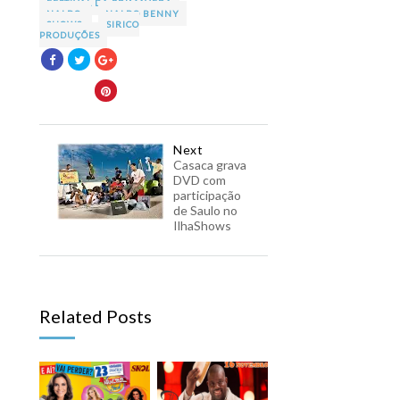
FESTIVAL DA PRIMAVERA
NALDO
NALDO BENNY
SHOWS
SIRICO
PRODUÇÕES
Next
Casaca grava
DVD com
participação
de Saulo no
IlhaShows
Related Posts