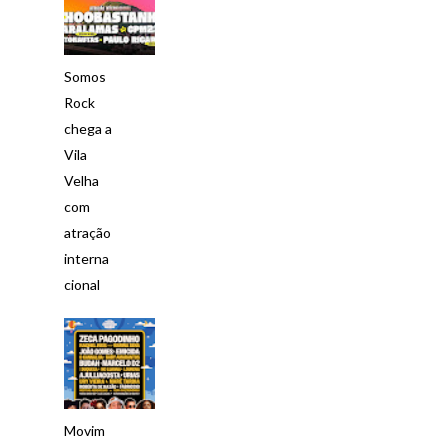
Somos
Rock
chega a
Vila
Velha
com
atração
interna
cional
Movim