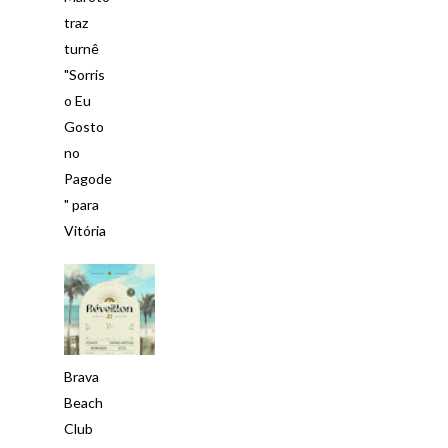
traz
turnê
"Sorris
o Eu
Gosto
no
Pagode
" para
Vitória
Brava
Beach
Club