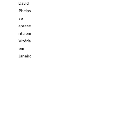
David
Phelps
se
aprese
nta em
Vitória
em
Janeiro