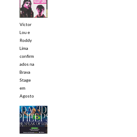
Victor
Lou e
Roddy
Lima
confirm
ados na
Brava
Stage
em
Agosto