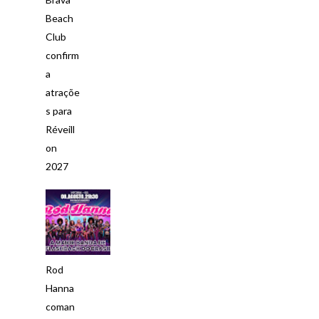
Beach
Club
confirm
a
atraçõe
s para
Réveill
on
2027
Rod
Hanna
coman