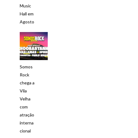
Music
Hall em
Agosto
Somos
Rock
chega a
Vila
Velha
com
atração
interna
cional