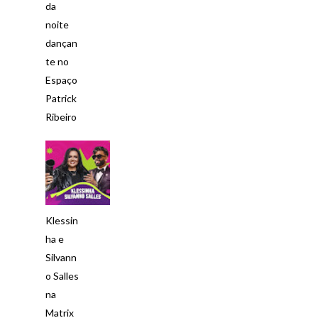
da
noite
dançan
te no
Espaço
Patrick
Ribeiro
Klessin
ha e
Silvann
o Salles
na
Matrix