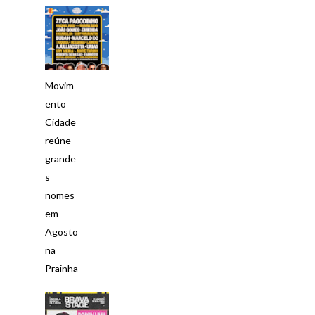
Movim
ento
Cidade
reúne
grande
s
nomes
em
Agosto
na
Prainha