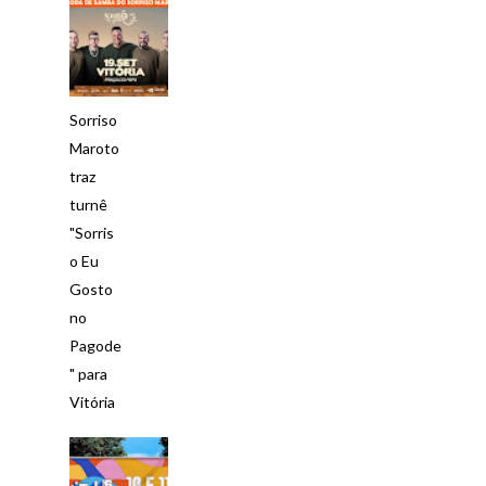
Sorriso
Maroto
traz
turnê
"Sorris
o Eu
Gosto
no
Pagode
" para
Vitória