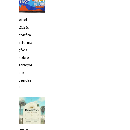
Vital
2026:
confira
informa
ções
sobre
atraçõe
s e
vendas
!
Brava