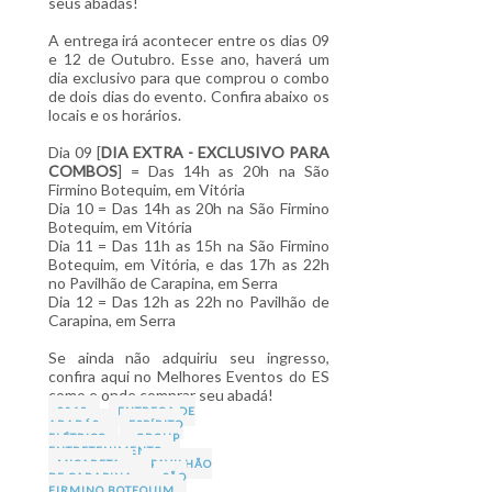
seus abadás!
A entrega irá acontecer entre os dias 09
e 12 de Outubro. Esse ano, haverá um
dia exclusivo para que comprou o combo
de dois dias do evento. Confira abaixo os
locais e os horários.
Dia 09 [
DIA EXTRA - EXCLUSIVO PARA
COMBOS
] = Das 14h as 20h na São
Firmino Botequim, em Vitória
Dia 10 = Das 14h as 20h na São Firmino
Botequim, em Vitória
Dia 11 = Das 11h as 15h na São Firmino
Botequim, em Vitória, e das 17h as 22h
no Pavilhão de Carapina, em Serra
Dia 12 = Das 12h as 22h no Pavilhão de
Carapina, em Serra
Se ainda não adquiriu seu ingresso,
confira aqui no Melhores Eventos do ES
como e onde comprar seu abadá!
2013
ENTREGA DE
ABADÁS
ESPÍRITO
ELÉTRICO
GROUP
ENTRETENIMENTO
MICARETA
PAVILHÃO
DE CARAPINA
SÃO
FIRMINO BOTEQUIM