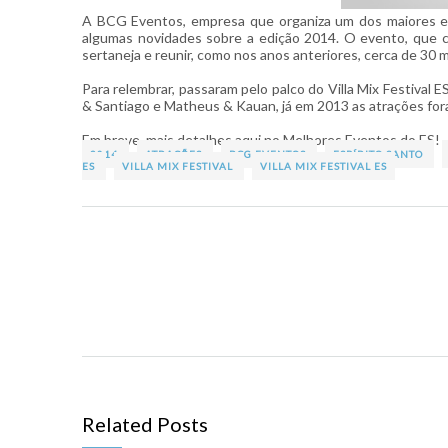
A BCG Eventos, empresa que organiza um dos maiores even
algumas novidades sobre a edição 2014. O evento, que c
sertaneja e reunir, como nos anos anteriores, cerca de 30 m
Para relembrar, passaram pelo palco do Villa Mix Festiva
& Santiago e Matheus & Kauan, já em 2013 as atrações fora
Em breve, mais detalhes aqui no Melhores Eventos do ES!
2014
ATRAÇÕES
BCG EVENTOS
ESPÍRITO SANTO
ES
VILLA MIX FESTIVAL
VILLA MIX FESTIVAL ES
Related Posts