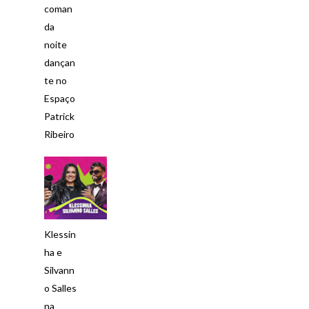
coman
da
noite
dançan
te no
Espaço
Patrick
Ribeiro
Klessin
ha e
Silvann
o Salles
na