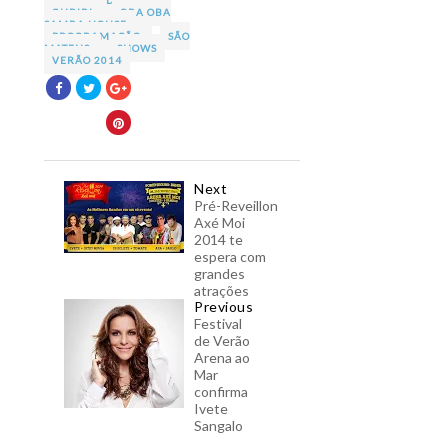
GURIRI
OBA OBA
SAMBA HOUSE
PROGRAMAÇÃO
SÃO
MATEUS
SHOWS
VERÃO 2014
Next
Pré-Reveillon
Axé Moi
2014 te
espera com
grandes
atrações
Previous
Festival
de Verão
Arena ao
Mar
confirma
Ivete
Sangalo