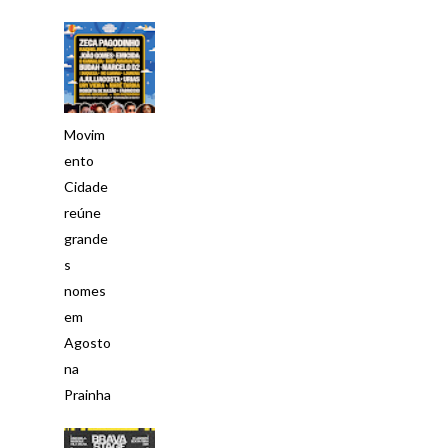
Movim
ento
Cidade
reúne
grande
s
nomes
em
Agosto
na
Prainha