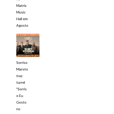
Matrix
Music
Hall em
Agosto
Sorriso
Maroto
traz
turnê
"Sorris
o Eu
Gosto
no