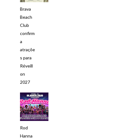
Brava
Beach
Club
confirm
a
atraçõe
s para
Réveill
on
2027
Rod
Hanna