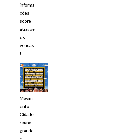
informa
ções
sobre
atraçõe
s e
vendas
!
Movim
ento
Cidade
reúne
grande
s