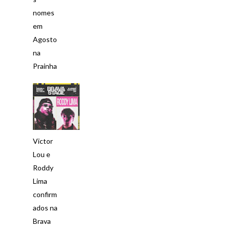
nomes
em
Agosto
na
Prainha
Victor
Lou e
Roddy
Lima
confirm
ados na
Brava