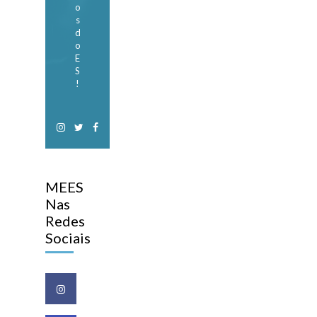
o
s
d
o
E
S
!
MEES
Nas
Redes
Sociais