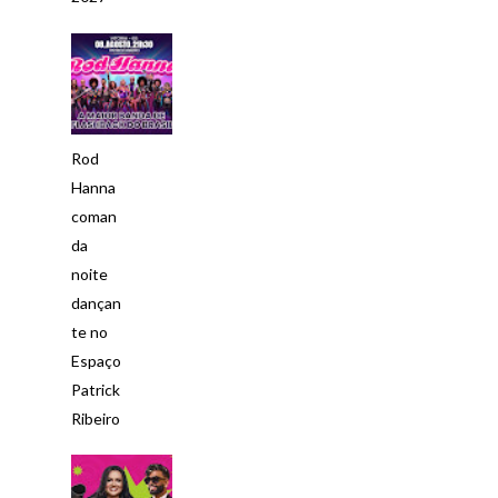
Rod
Hanna
coman
da
noite
dançan
te no
Espaço
Patrick
Ribeiro