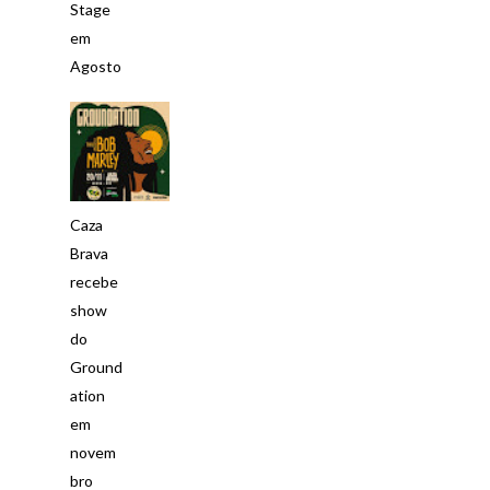
Stage
em
Agosto
Caza
Brava
recebe
show
do
Ground
ation
em
novem
bro