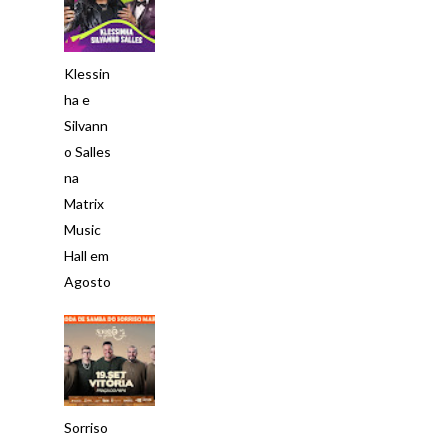
Klessin
ha e
Silvann
o Salles
na
Matrix
Music
Hall em
Agosto
Sorriso