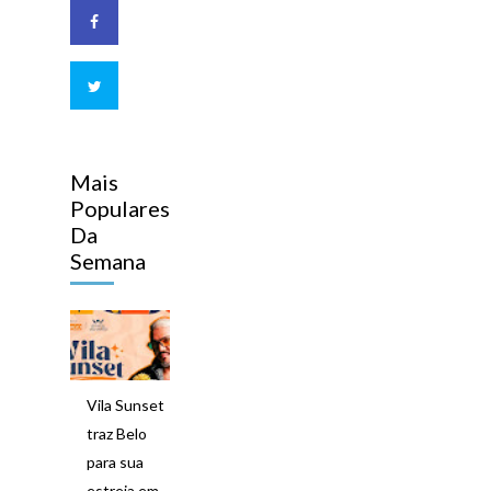
Mais
Populares
Da
Semana
Vila Sunset
traz Belo
para sua
estreia em