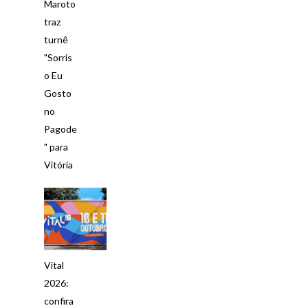
Maroto
traz
turnê
"Sorris
o Eu
Gosto
no
Pagode
" para
Vitória
Vital
2026:
confira