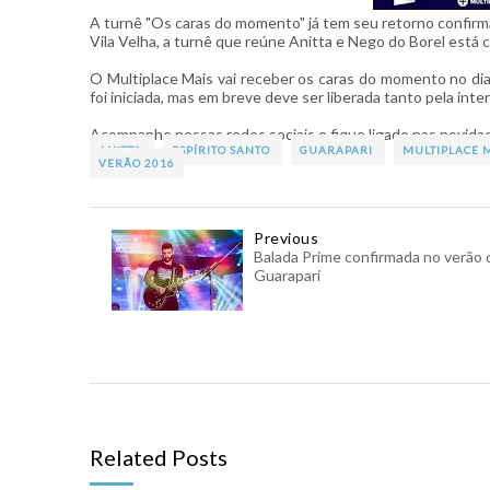
A turnê "Os caras do momento" já tem seu retorno confirma
Vila Velha, a turnê que reúne Anitta e Nego do Borel está 
O Multiplace Mais vai receber os caras do momento no dia 0
foi iniciada, mas em breve deve ser liberada tanto pela int
Acompanhe nossas redes sociais e fique ligado nas novida
ANITTA
ESPÍRITO SANTO
GUARAPARI
MULTIPLACE 
VERÃO 2016
Previous
Balada Prime confirmada no verão 
Guarapari
Related Posts