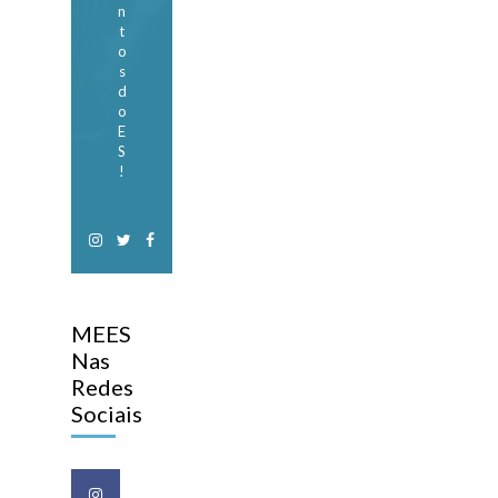
n
t
o
s
d
o
E
S
!
MEES
Nas
Redes
Sociais