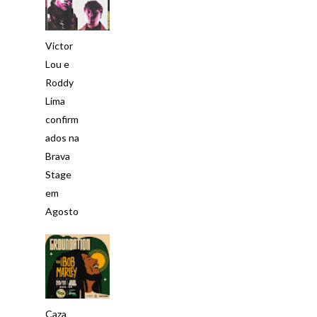
Victor
Lou e
Roddy
Lima
confirm
ados na
Brava
Stage
em
Agosto
Caza