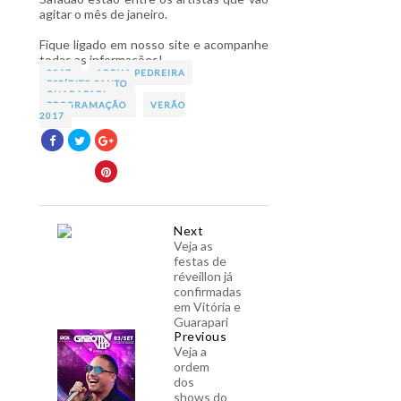
agitar o mês de janeiro.
Fique ligado em nosso site e acompanhe
todas as informações!
2017
ARENA PEDREIRA
ESPÍRITO SANTO
GUARAPARI
PROGRAMAÇÃO
VERÃO
2017
Next
Veja as
festas de
réveillon já
confirmadas
em Vitória e
Guarapari
Previous
Veja a
ordem
dos
shows do