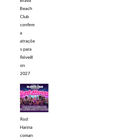
Brava
Beach
Club
confirm
a
atraçõe
s para
Réveill
on
2027
Rod
Hanna
coman