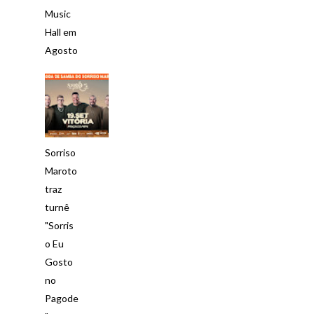
Music
Hall em
Agosto
Sorriso
Maroto
traz
turnê
"Sorris
o Eu
Gosto
no
Pagode