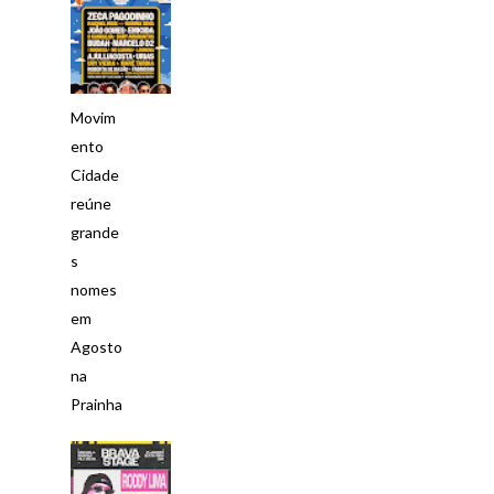
Movim
ento
Cidade
reúne
grande
s
nomes
em
Agosto
na
Prainha