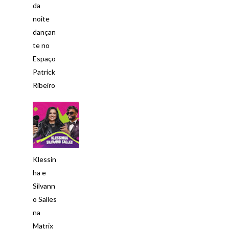
da
noite
dançan
te no
Espaço
Patrick
Ribeiro
Klessin
ha e
Silvann
o Salles
na
Matrix