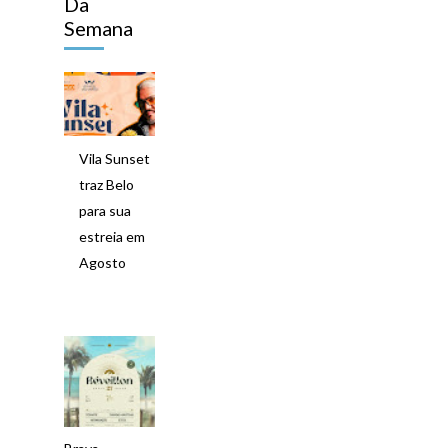
Da
Semana
Vila Sunset
traz Belo
para sua
estreia em
Agosto