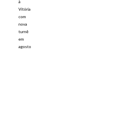
à
Vitória
com
nova
turnê
em
agosto