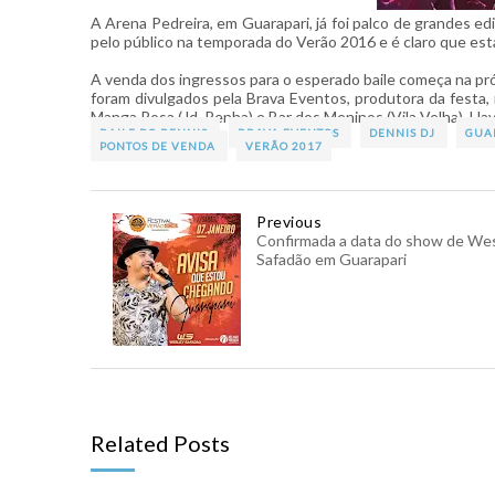
A Arena Pedreira, em Guarapari, já foi palco de grandes e
pelo público na temporada do Verão 2016 e é claro que est
A venda dos ingressos para o esperado baile começa na próx
foram divulgados pela Brava Eventos, produtora da festa, 
Manga Rosa (Jd. Penha) e Bar dos Meninos (Vila Velha). Have
BAILE DO DENNIS
BRAVA EVENTOS
DENNIS DJ
GUA
PONTOS DE VENDA
VERÃO 2017
Previous
Confirmada a data do show de We
Safadão em Guarapari
Related Posts