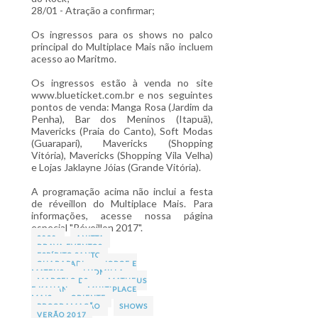
28/01 - Atração a confirmar;
Os ingressos para os shows no palco
principal do Multiplace Mais não incluem
acesso ao Maritmo.
Os ingressos estão à venda no site
www.blueticket.com.br e nos seguintes
pontos de venda: Manga Rosa (Jardim da
Penha), Bar dos Meninos (Itapuã),
Mavericks (Praia do Canto), Soft Modas
(Guarapari), Mavericks (Shopping
Vitória), Mavericks (Shopping Vila Velha)
e Lojas Jaklayne Jóias (Grande Vitória)
.
A programação acima não inclui a festa
de réveillon do Multiplace Mais. Para
informações, acesse nossa página
especial "Réveillon 2017".
3030
ANITTA
BRAVA EVENTOS
ESPÍRITO SANTO
GUARAPARI
JORGE E
MATEUS
LUDMILLA
MARCELO D2
MATHEUS
E KAUAN
MULTIPLACE
MAIS
ORIENTE
PROGRAMAÇÃO
SHOWS
VERÃO 2017