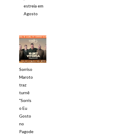
estreia em
Agosto
Sorriso
Maroto
traz
turnê
"Sorris
o Eu
Gosto
no
Pagode