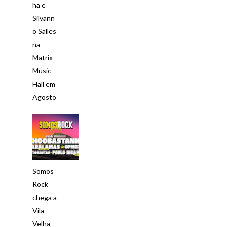
ha e
Silvann
o Salles
na
Matrix
Music
Hall em
Agosto
Somos
Rock
chega a
Vila
Velha