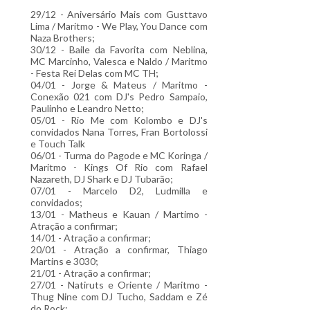
29/12 - Aniversário Mais com Gusttavo
Lima / Maritmo - We Play, You Dance com
Naza Brothers;
30/12 - Baile da Favorita com
Neblina,
MC Marcinho, Valesca e Naldo / Maritmo
- Festa Rei Delas com MC TH;
04/01 - Jorge & Mateus / Maritmo -
Conexão 021 com DJ's Pedro Sampaio,
Paulinho e Leandro Netto;
05/01 - Rio Me com Kolombo e DJ's
convidados Nana Torres, Fran Bortolossi
e Touch Talk
06/01 - Turma do Pagode e MC Koringa /
Maritmo - Kings Of Rio com Rafael
Nazareth, DJ Shark e DJ Tubarão;
07/01 - Marcelo D2, Ludmilla e
convidados;
13/01 - Matheus e Kauan / Martimo -
Atração a confirmar;
14/01 - Atração a confirmar;
20/01 - Atração a confirmar, Thiago
Martins e 3030;
21/01 - Atração a confirmar;
27/01 - Natiruts e Oriente / Maritmo -
Thug Nine com DJ Tucho, Saddam e Zé
do Rock;