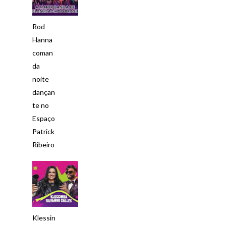
Rod
Hanna
coman
da
noite
dançan
te no
Espaço
Patrick
Ribeiro
Klessin