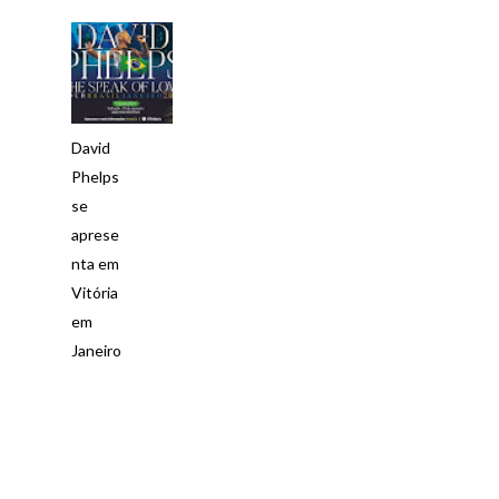
David
Phelps
se
aprese
nta em
Vitória
em
Janeiro