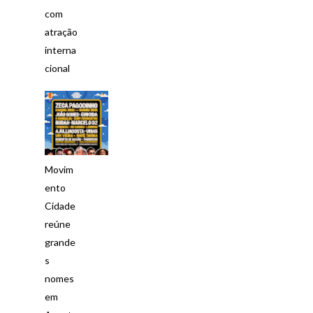
com
atração
interna
cional
Movim
ento
Cidade
reúne
grande
s
nomes
em