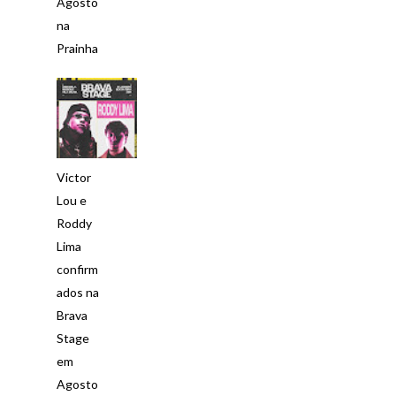
Agosto
na
Prainha
Victor
Lou e
Roddy
Lima
confirm
ados na
Brava
Stage
em
Agosto