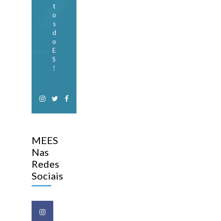
t
o
s
d
o
E
S
!
MEES
Nas
Redes
Sociais