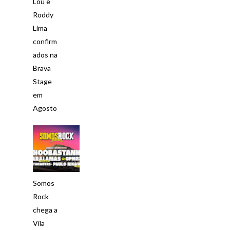
Lou e
Roddy
Lima
confirm
ados na
Brava
Stage
em
Agosto
Somos
Rock
chega a
Vila