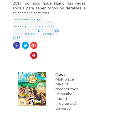
2017, por isso fique ligado nas redes
sociais para saber todos os detalhes e
concorrer a convites!
BRAVA EVENTOS
ESPÍRITO SANTO
GUARAPARI
LEGIÃO
URBANA
MULTIPLACE
MAIS
THE BEST SUMMER
OF YOUR LIFE
VERÃO
2017
Next
Multiplace
Mais vai
receber roda
de samba
durante a
programação
de verão