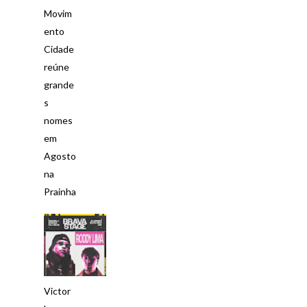
Movim
ento
Cidade
reúne
grande
s
nomes
em
Agosto
na
Prainha
Victor