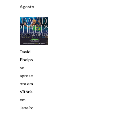
Agosto
David
Phelps
se
aprese
nta em
Vitória
em
Janeiro