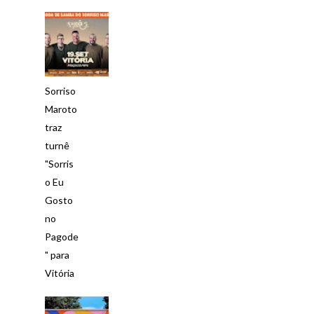
Sorriso
Maroto
traz
turnê
"Sorris
o Eu
Gosto
no
Pagode
" para
Vitória