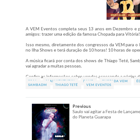
A VEM Eventos completa seus 13 anos em Dezembro e pa
amigos: trazer uma edição da famosa Chopada para Vitória!
Isso mesmo, diretamente dos congressos da VEM para o Il
no Ilha Shows e terá duração de 10 horas! 10 horas de ope
A música ficará por conta dos shows de Thiago Teté, Samb
vai agradar a muitas pessoas.
Confira as informações sobre vendas acessando a página d
2016
ALAN VENTURIN
BANG
CHOPADA VEM
É
SAMBADM
THIAGO TETÉ
VEM EVENTOS
Previous
Saulo vai agitar a Festa de Lançam
do Planeta Guarapa