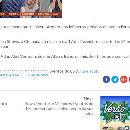
ra comemorar resolveu atender aos inúmeros pedidos de seus client
ha Shows, a Chopada irá rolar no dia 17 de Dezembro a partir das 14 h
n bar!
Adm, Alan Venturin, Éder & Allan e Bang, um mix de ritmos que com cer
o evento aqui no Melhores Eventos do ES (
Clique aqui!
).
DER E ALLAN
ILHA SHOWS
Next
ento
Brava Eventos e Melhores Eventos do
ES apresentam o melhor verão da sua
vida