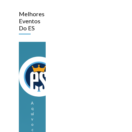
Melhores
Eventos
Do ES
A
q
ui
v
o
c