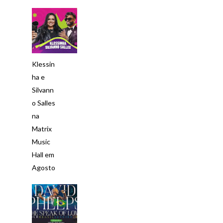
Klessin
ha e
Silvann
o Salles
na
Matrix
Music
Hall em
Agosto