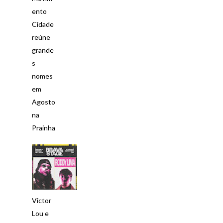
ento
Cidade
reúne
grande
s
nomes
em
Agosto
na
Prainha
Victor
Lou e