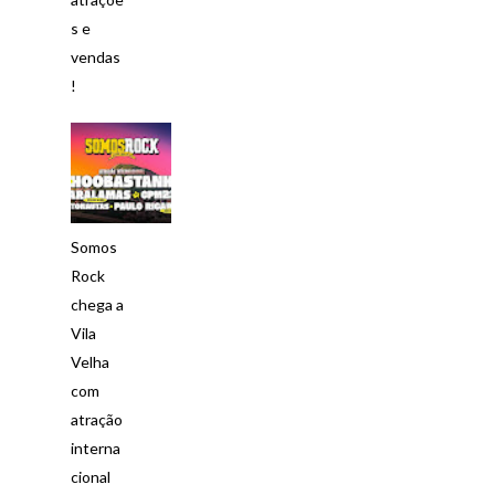
s e
vendas
!
Somos
Rock
chega a
Vila
Velha
com
atração
interna
cional