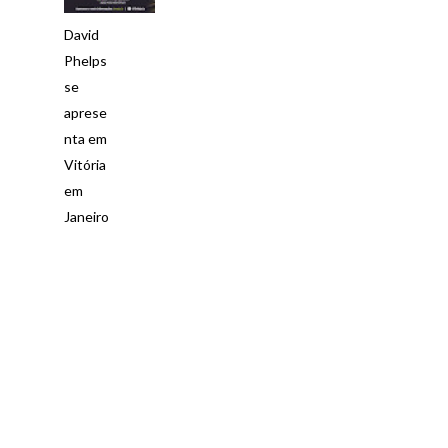
David
Phelps
se
aprese
nta em
Vitória
em
Janeiro