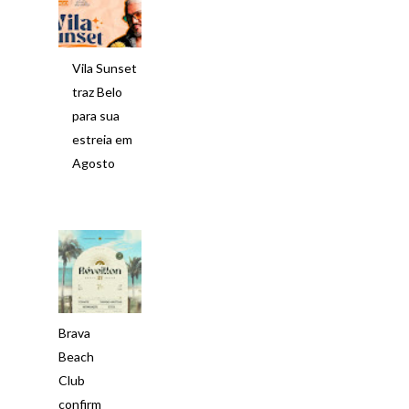
Vila Sunset
traz Belo
para sua
estreia em
Agosto
Brava
Beach
Club
confirm