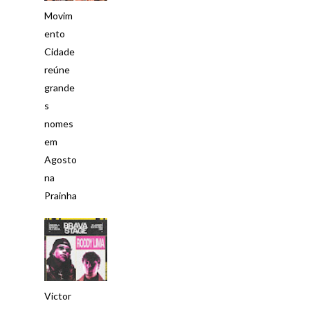
Movim
ento
Cidade
reúne
grande
s
nomes
em
Agosto
na
Prainha
Victor