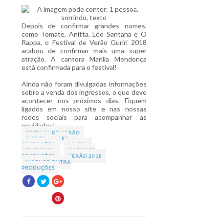
Depois de confirmar grandes nomes,
como Tomate, Anitta, Léo Santana e O
Rappa, o Festival de Verão Guriri 2018
acabou de confirmar mais uma super
atração. A cantora Marília Mendonça
está confirmada para o festival!
Ainda não foram divulgadas informações
sobre a venda dos ingressos, o que deve
acontecer nos próximos dias. Fiquem
ligados em nosso site e nas nossas
redes sociais para acompanhar as
novidades!
FESTIVAL DE VERÃO
GURIRI
LEO
PRODUÇÕES
MARÍLIA
MENDONÇA
MARQUES
PRODUÇÕES
VERÃO 2018
WAGNER DUTRA
PRODUÇÕES