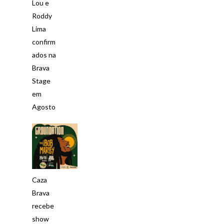
Lou e
Roddy
Lima
confirm
ados na
Brava
Stage
em
Agosto
Caza
Brava
recebe
show