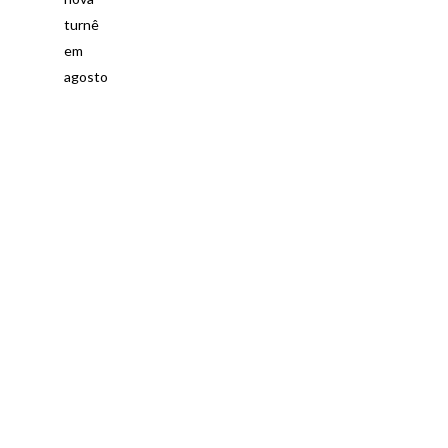
turnê
em
agosto