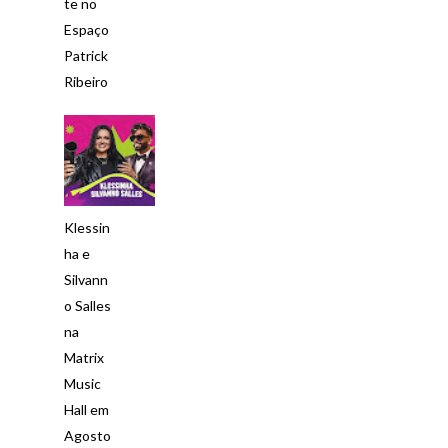
te no
Espaço
Patrick
Ribeiro
Klessin
ha e
Silvann
o Salles
na
Matrix
Music
Hall em
Agosto