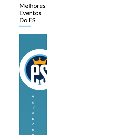
Melhores
Eventos
Do ES
A
q
ui
v
o
c
ê
e