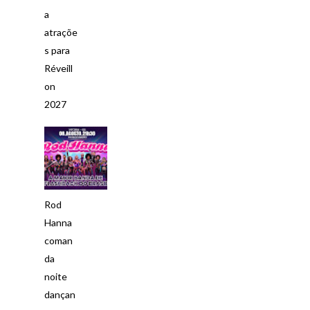
a
atraçõe
s para
Réveill
on
2027
Rod
Hanna
coman
da
noite
dançan