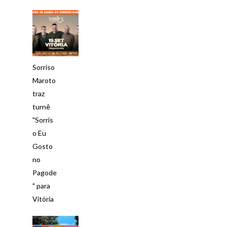
Sorriso
Maroto
traz
turnê
"Sorris
o Eu
Gosto
no
Pagode
" para
Vitória