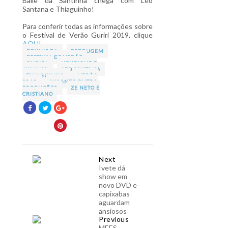
Baile da Santinha chega com Léo
Santana e Thiaguinho!
Para conferir todas as informações sobre
o Festival de Verão Guriri 2019, clique
AQUI
.
DENNIS DJ
FERRUGEM
FESTIVAL DE VERÃO
GURIRI
HENRIQUE E
JULIANO
LEO SANTANA
THIAGUINHO
VERÃO
2019
WAGNER DUTRA
PRODUÇÕES
ZE NETO E
CRISTIANO
Next
Ivete dá
show em
novo DVD e
capixabas
aguardam
ansiosos
Previous
MEES