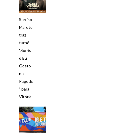
Sorriso
Maroto
traz
turnê
"Sorris
o Eu
Gosto
no
Pagode
" para
Vitória