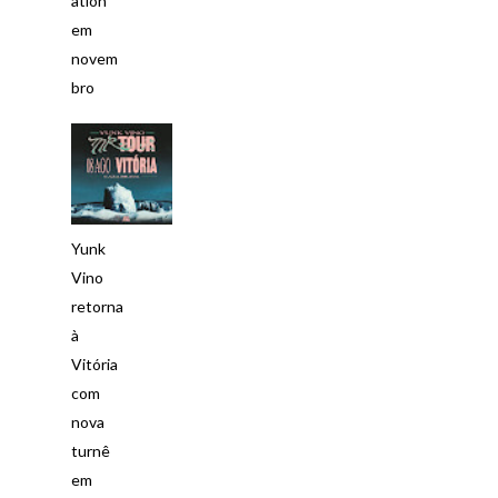
ation
em
novem
bro
Yunk
Vino
retorna
à
Vitória
com
nova
turnê
em