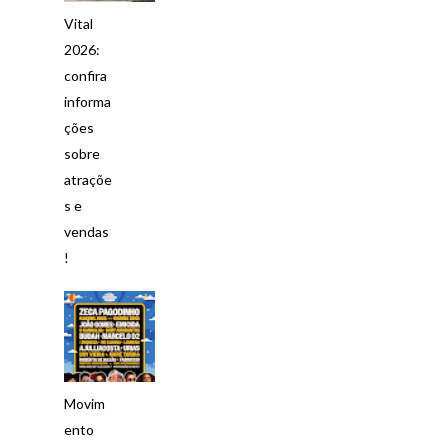
Vital
2026:
confira
informa
ções
sobre
atraçõe
s e
vendas
!
Movim
ento