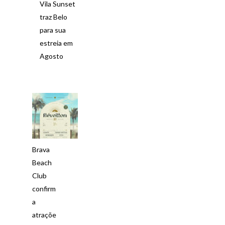
Vila Sunset
traz Belo
para sua
estreia em
Agosto
Brava
Beach
Club
confirm
a
atraçõe