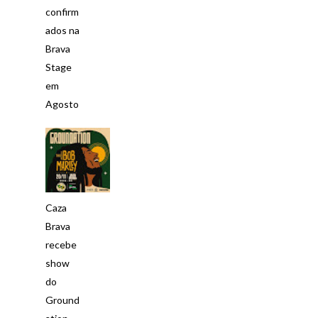
confirm
ados na
Brava
Stage
em
Agosto
Caza
Brava
recebe
show
do
Ground