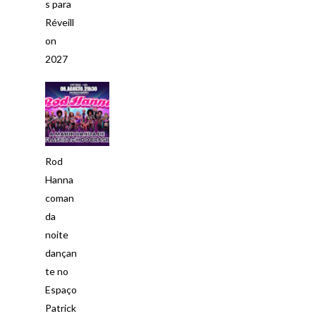
s para
Réveill
on
2027
Rod
Hanna
coman
da
noite
dançan
te no
Espaço
Patrick