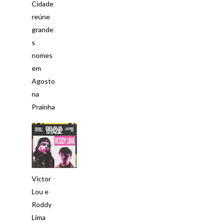
Cidade
reúne
grande
s
nomes
em
Agosto
na
Prainha
Victor
Lou e
Roddy
Lima